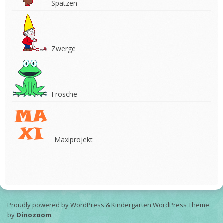
Spatzen
Zwerge
Frösche
Maxiprojekt
Proudly powered by WordPress
&
Kindergarten WordPress Theme
by
Dinozoom
.