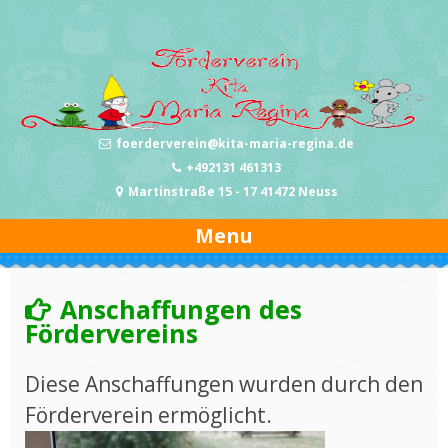
Skip
to
content
foerderverein@kita-maria-regina.de
+492131 461313
Martinstraße 15 - 17 41472 Neuss
Menu
Anschaffungen des
Fördervereins
Diese Anschaffungen wurden durch den
Förderverein ermöglicht.